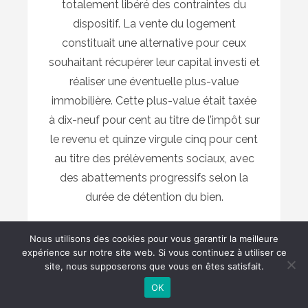
totalement libéré des contraintes du
dispositif. La vente du logement
constituait une alternative pour ceux
souhaitant récupérer leur capital investi et
réaliser une éventuelle plus-value
immobilière. Cette plus-value était taxée
à dix-neuf pour cent au titre de l’impôt sur
le revenu et quinze virgule cinq pour cent
au titre des prélèvements sociaux, avec
des abattements progressifs selon la
durée de détention du bien.
Certains investisseurs choisissaient de
Nous utilisons des cookies pour vous garantir la meilleure
transformer leur bien en location meublée
expérience sur notre site web. Si vous continuez à utiliser ce
site, nous supposerons que vous en êtes satisfait.
professionnelle après l’échéance du
Scellier, bénéficiant ainsi d’un régime fiscal
OK
différent potentiellement plus avantageux