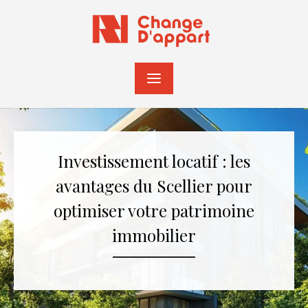
Skip
to
content
Investissement locatif : les
avantages du Scellier pour
optimiser votre patrimoine
immobilier
Posted
Author
on