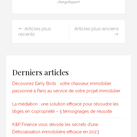
Author
changedappart
Posted
on
Navigation
Articles plus
Articles plus anciens
récents
des
articles
Derniers articles
Découvrez Early Birds : votre chasseur immobilier
passionné à Paris au service de votre projet immobilier
La médiation : une solution efficace pour résoudre les
litiges en copropriété – 5 témoignages de réussite
K&P Finance vous dévoile les secrets d’une
Défiscalisation immobilière efficace en 2023