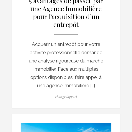
5 avantages de passer par
une Agence Immobilière
pour l’acquisition d’un
entrepôt
Acquérir un entrepôt pour votre
activité professionnelle demande
une analyse rigoureuse du marché
immobilier. Face aux multiples
options disponibles, faire appel à
une agence immobilière […]
Author
changedappart
Posted
on