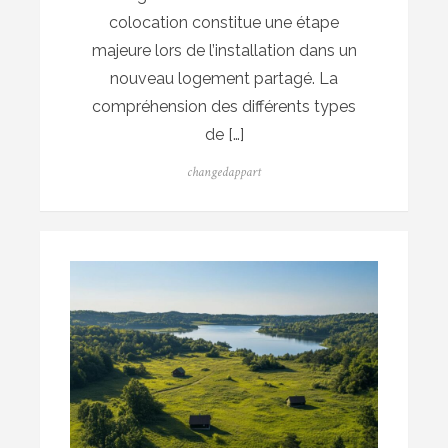
colocation constitue une étape
majeure lors de l’installation dans un
nouveau logement partagé. La
compréhension des différents types
de […]
Author
changedappart
Posted
on