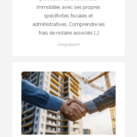
immobilier, avec ses propres
spécificités fiscales et
administratives. Comprendre les
frais de notaire associés […]
Author
changedappart
Posted
on