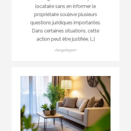
locataire sans en informer le
propriétaire soulève plusieurs
questions juridiques importantes.
Dans certaines situations, cette
action peut être justifiée, […]
Author
changedappart
Posted
on