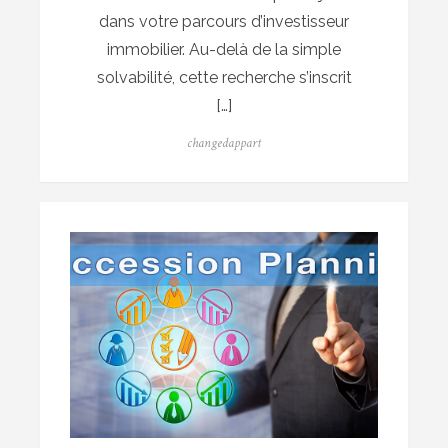
dans votre parcours d’investisseur
immobilier. Au-delà de la simple
solvabilité, cette recherche s’inscrit
[…]
Author
changedappart
Posted
on